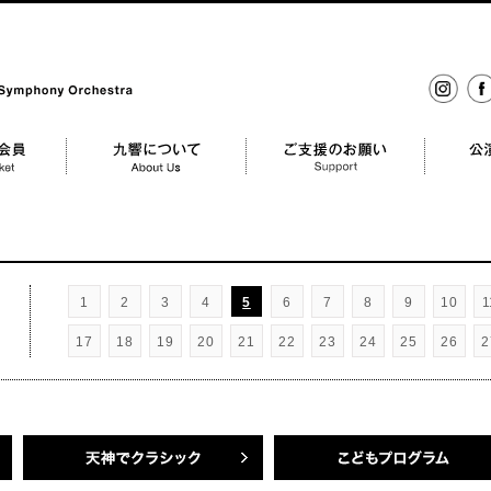
ony Orchestra
イン
fac
スタ
グラ
ム
mber
九響について About us
ご支援のお願い Support
公演のご依頼
1
2
3
4
5
6
7
8
9
10
1
17
18
19
20
21
22
23
24
25
26
2
天神でクラシック
名曲・午後のオーケストラ