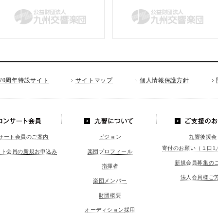
70周年特設サイト
サイトマップ
個人情報保護方針
LINE
コンサート会員
九響につい
ご支援の
サート会員のご案内
ビジョン
九響後援会
て
寄付のお願い（１口1,
ート会員の新規お申込み
楽団プロフィール
新規会員募集の
指揮者
法人会員様ご
楽団メンバー
財団概要
オーディション採用