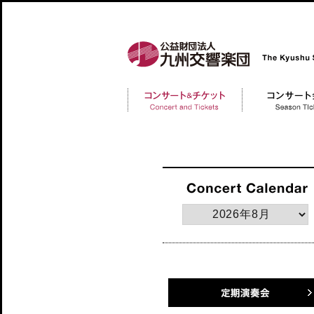
公益財団法人 九州交響楽団 The Kyushu Symph
コンサートチケット
コンサート会員 Me
Concert and Tickerts
定期演奏会