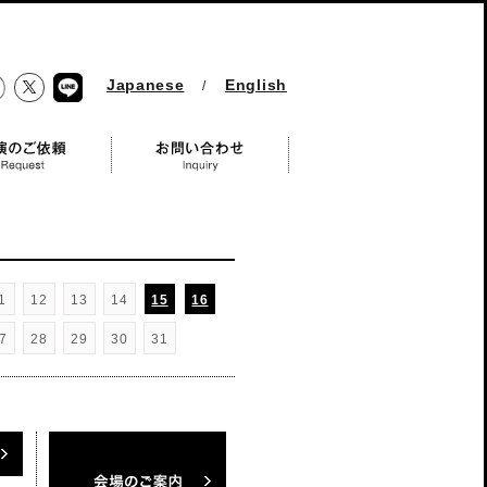
Japanese
English
/
Twitter
ebook
LINE
 Request
お問い合わせ Inquiry
1
12
13
14
15
16
7
28
29
30
31