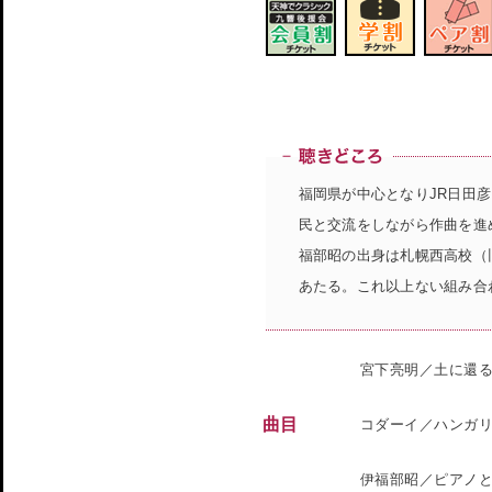
福岡県が中心となりJR日田
民と交流をしながら作曲を進
福部昭の出身は札幌西高校（
あたる。これ以上ない組み合
宮下亮明／土に還る/
曲目
コダーイ／ハンガ
伊福部昭／ピアノ