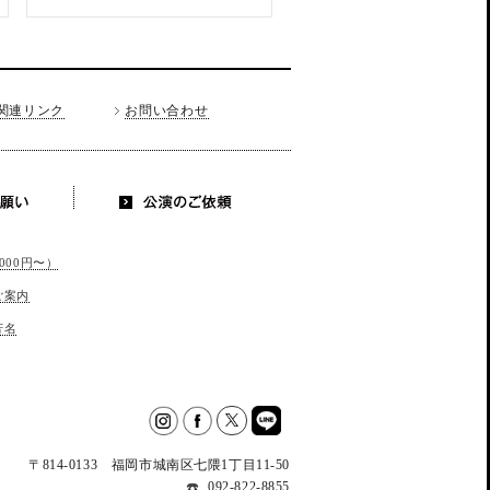
関連リンク
お問い合わせ
お願い
公演のご依
頼
000円〜）
ご案内
芳名
Twitter
イン
facebook
LINE
〒814-0133 福岡市城南区七隈1丁目11-50
スタ
092-822-8855