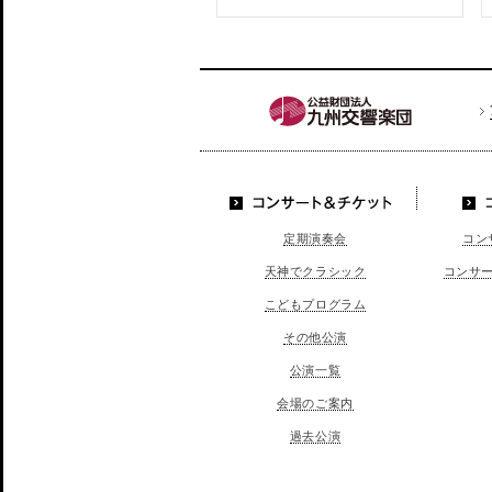
コンサート＆チケッ
定期演奏会
コン
ト
天神でクラシック
コンサ
こどもプログラム
その他公演
公演一覧
会場のご案内
過去公演