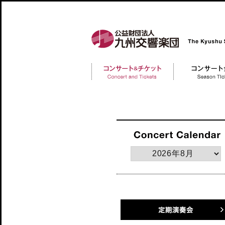
公益財団法人 九州交響楽団 The Kyushu Symph
コンサートチケット
コンサート会員 Me
Concert and Tickerts
定期演奏会