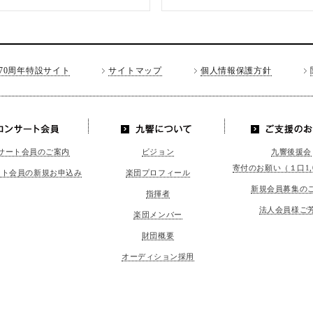
70周年特設サイト
サイトマップ
個人情報保護方針
LINE
コンサート会員
九響につい
ご支援の
サート会員のご案内
ビジョン
九響後援会
て
寄付のお願い（１口1,
ート会員の新規お申込み
楽団プロフィール
新規会員募集の
指揮者
法人会員様ご
楽団メンバー
財団概要
オーディション採用