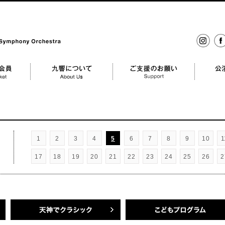
ony Orchestra
イン
fac
スタ
グラ
ム
mber
九響について About us
ご支援のお願い Support
公演のご依頼
1
2
3
4
5
6
7
8
9
10
1
17
18
19
20
21
22
23
24
25
26
2
天神でクラシック
名曲・午後のオーケストラ