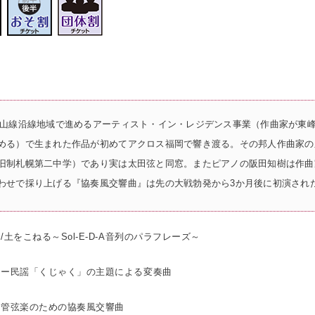
彦山線沿線地域で進めるアーティスト・イン・レジデンス事業（作曲家が東
める）で生まれた作品が初めてアクロス福岡で響き渡る。その邦人作曲家の
旧制札幌第二中学）であり実は太田弦と同窓。またピアノの阪田知樹は作曲
わせで採り上げる『協奏風交響曲』は先の大戦勃発から3か月後に初演され
土をこねる～Sol-E-D-A音列のパラフレーズ～
リー民謡「くじゃく」の主題による変奏曲
と管弦楽のための協奏風交響曲