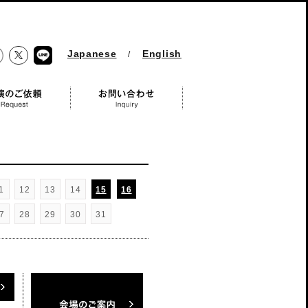
Japanese
English
/
Twitter
ebook
LINE
 Request
お問い合わせ Inquiry
1
12
13
14
15
16
7
28
29
30
31