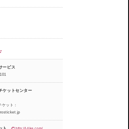
ド
サービス
0101
チケットセンター
チケット：
rosticket.jp
ット
http://l-tike.com/