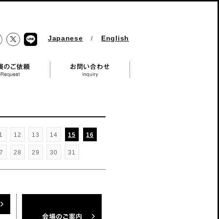
Japanese
English
/
Twitter
ebook
LINE
 Request
お問い合わせ Inquiry
1
12
13
14
15
16
7
28
29
30
31