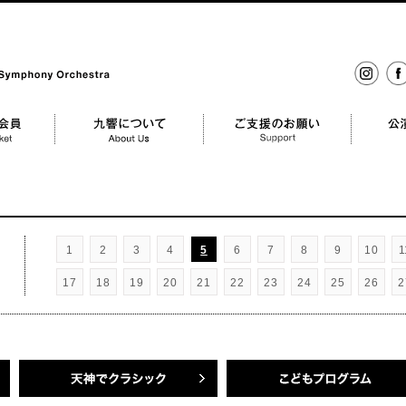
ony Orchestra
イン
fac
スタ
グラ
ム
mber
九響について About us
ご支援のお願い Support
公演のご依頼
1
2
3
4
5
6
7
8
9
10
1
17
18
19
20
21
22
23
24
25
26
2
天神でクラシック
名曲・午後のオーケストラ