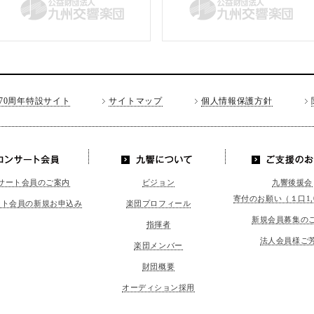
70周年特設サイト
サイトマップ
個人情報保護方針
LINE
コンサート会員
九響につい
ご支援の
サート会員のご案内
ビジョン
九響後援会
て
寄付のお願い（１口1,
ート会員の新規お申込み
楽団プロフィール
新規会員募集の
指揮者
法人会員様ご
楽団メンバー
財団概要
オーディション採用