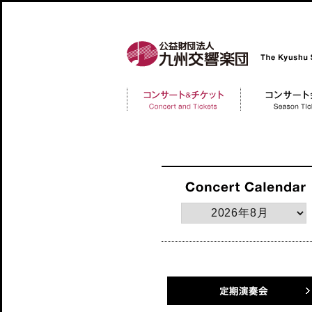
公益財団法人 九州交響楽団 The Kyushu Symph
コンサートチケット
コンサート会員 Me
Concert and Tickerts
定期演奏会